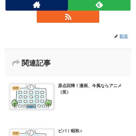
館長
関連記事
原点回帰！漫画、今風ならアニメ
回想
（笑）
ビバ！昭和♬
回想