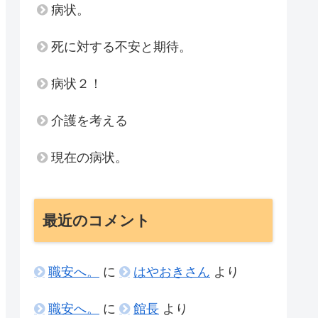
病状。
死に対する不安と期待。
病状２！
介護を考える
現在の病状。
最近のコメント
職安へ。
に
はやおきさん
より
職安へ。
に
館長
より