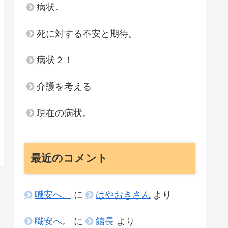
病状。
死に対する不安と期待。
病状２！
介護を考える
現在の病状。
最近のコメント
職安へ。
に
はやおきさん
より
職安へ。
に
館長
より