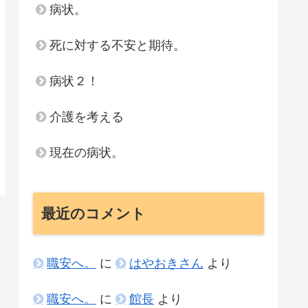
病状。
死に対する不安と期待。
病状２！
介護を考える
現在の病状。
最近のコメント
職安へ。
に
はやおきさん
より
職安へ。
に
館長
より