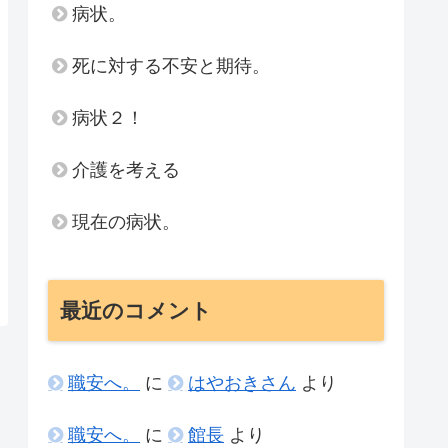
病状。
死に対する不安と期待。
病状２！
介護を考える
現在の病状。
最近のコメント
職安へ。
に
はやおきさん
より
職安へ。
に
館長
より