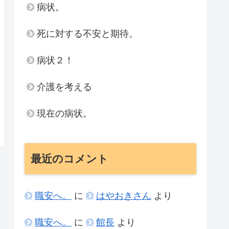
病状。
死に対する不安と期待。
病状２！
介護を考える
現在の病状。
最近のコメント
職安へ。
に
はやおきさん
より
職安へ。
に
館長
より