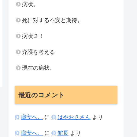
病状。
死に対する不安と期待。
病状２！
介護を考える
現在の病状。
最近のコメント
職安へ。
に
はやおきさん
より
職安へ。
に
館長
より