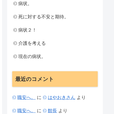
病状。
死に対する不安と期待。
病状２！
介護を考える
現在の病状。
最近のコメント
職安へ。
に
はやおきさん
より
職安へ。
に
館長
より