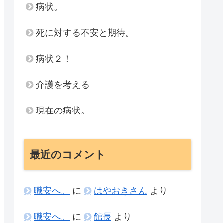
病状。
死に対する不安と期待。
病状２！
介護を考える
現在の病状。
最近のコメント
職安へ。
に
はやおきさん
より
職安へ。
に
館長
より