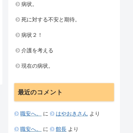
病状。
死に対する不安と期待。
病状２！
介護を考える
現在の病状。
最近のコメント
職安へ。
に
はやおきさん
より
職安へ。
に
館長
より