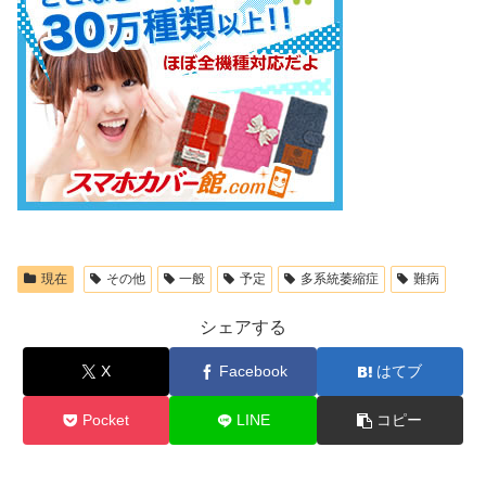
現在
その他
一般
予定
多系統萎縮症
難病
シェアする
X
Facebook
はてブ
Pocket
LINE
コピー