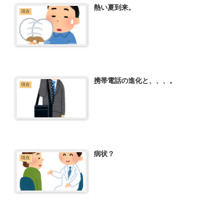
熱い夏到来。
現在
携帯電話の進化と、、、。
現在
病状？
現在