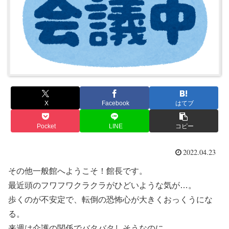
X
Facebook
はてブ
Pocket
LINE
コピー
2022.04.23
その他一般館へようこそ！館長です。
最近頭のフワフワクラクラがひどいような気が…。
歩くのが不安定で、転倒の恐怖心が大きくおっくうにな
る。
来週は介護の関係でバタバタしそうなのに。