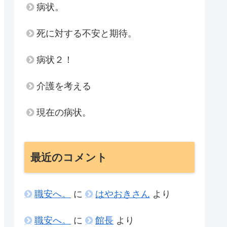
病状。
死に対する不安と期待。
病状２！
介護を考える
現在の病状。
最近のコメント
職安へ。
に
はやおきさん
より
職安へ。
に
館長
より