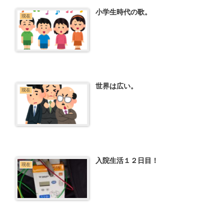
小学生時代の歌。
現在
世界は広い。
現在
入院生活１２日目！
現在