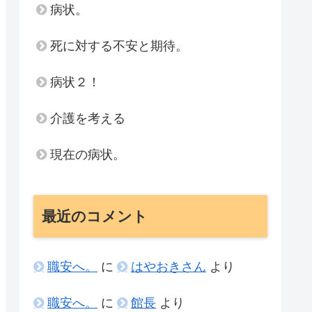
病状。
死に対する不安と期待。
病状２！
介護を考える
現在の病状。
最近のコメント
職安へ。
に
はやおきさん
より
職安へ。
に
館長
より