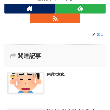
館長
関連記事
体調の変化。
現在