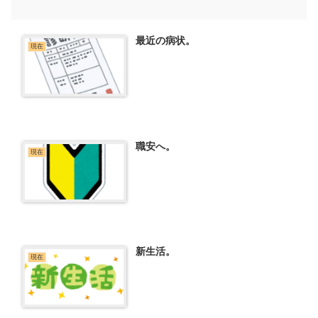
最近の病状。
現在
職安へ。
現在
新生活。
現在