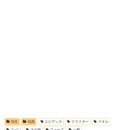
現在
知識
エビデンス
クラスター
スキル
スパン
その他
フェーズ
一般