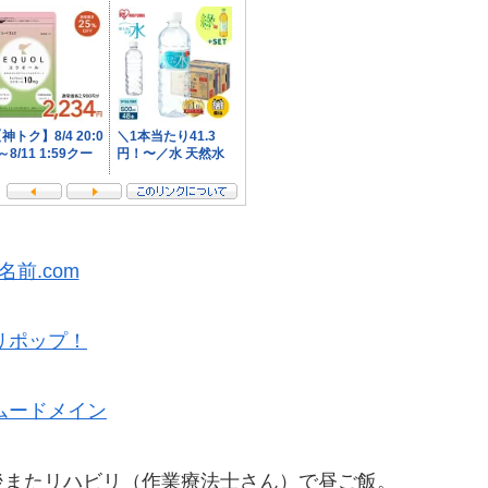
名前.com
リポップ！
ムードメイン
後またリハビリ（作業療法士さん）で昼ご飯。