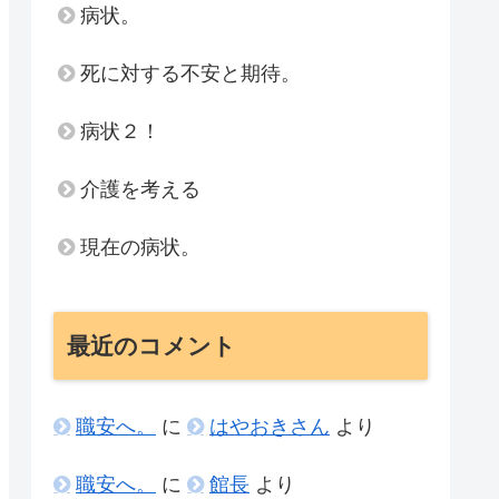
病状。
死に対する不安と期待。
病状２！
介護を考える
現在の病状。
最近のコメント
職安へ。
に
はやおきさん
より
職安へ。
に
館長
より