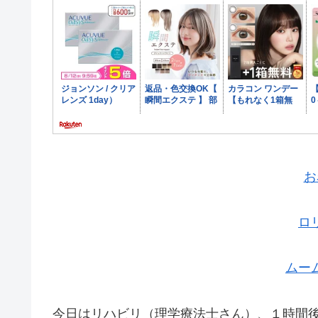
お
ロ
ムー
今日はリハビリ（理学療法士さん）、１時間