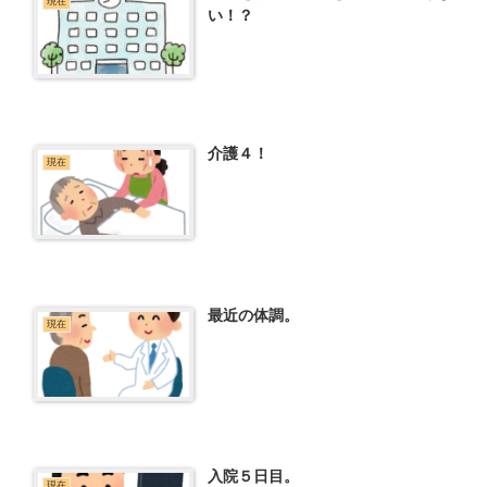
現在
い！？
介護４！
現在
最近の体調。
現在
入院５日目。
現在