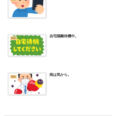
自宅隔離待機中。
現在
病は気から。
現在