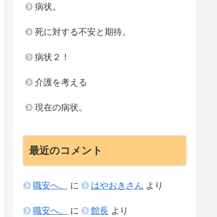
病状。
死に対する不安と期待。
病状２！
介護を考える
現在の病状。
最近のコメント
職安へ。
に
はやおきさん
より
職安へ。
に
館長
より