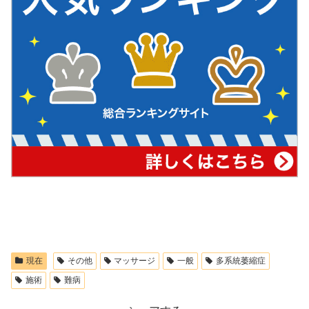
現在
その他
マッサージ
一般
多系統萎縮症
施術
難病