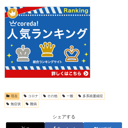
現在
コロナ
その他
一般
多系統萎縮症
無症状
難病
シェアする