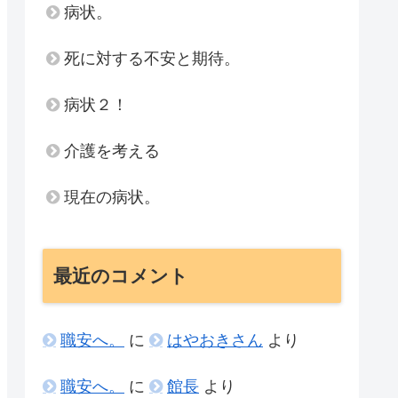
病状。
死に対する不安と期待。
病状２！
介護を考える
現在の病状。
最近のコメント
職安へ。
に
はやおきさん
より
職安へ。
に
館長
より