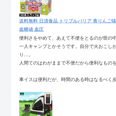
送料無料 日清食品 トリプルバリア 青りんご味
血糖値 血圧
便利さをやめて、あえて不便をとるのが世の
一人キャンプとかそうです。自分で火おこし
り…。
人間てのはわがままで不便だから便利なもの
車イスは便利だが、時間のある時はなるべく