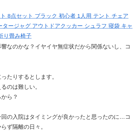
 8点セット ブラック 初心者 1人用 テント チェア
ォータージャグ アウトドアクッカー シュラフ 寝袋 キャ
 折り畳み椅子
影響なのかな？イヤイヤ無症状だから関係ないし、コ
立ったりするとします。
えるのは難しい。
るから？
今回の入院はタイミングが良かったと思ったのに…コ
からず隔離の日々。