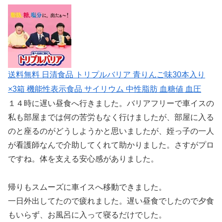
送料無料 日清食品 トリプルバリア 青りんご味30本入り
×3箱 機能性表示食品 サイリウム 中性脂肪 血糖値 血圧
１４時に遅い昼食へ行きました。バリアフリーで車イスの
私も部屋までは何の苦労もなく行けましたが、部屋に入る
のと座るのがどうしようかと思いましたが、姪っ子の一人
が看護師なんで介助してくれて助かりました。さすがプロ
ですね。体を支える安心感がありました。
帰りもスムーズに車イスへ移動できました。
一日外出してたので疲れました。遅い昼食でしたので夕食
もいらず、お風呂に入って寝るだけでした。