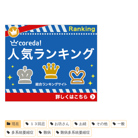
現在
１３回忌
お坊さん
お経
その他
一般
多系統萎縮症
難病
難病多系統萎縮症