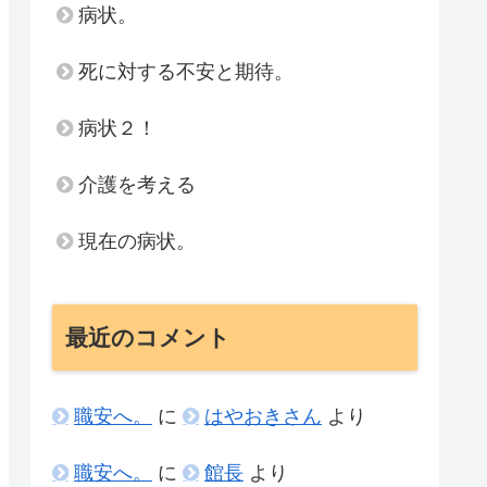
病状。
死に対する不安と期待。
病状２！
介護を考える
現在の病状。
最近のコメント
職安へ。
に
はやおきさん
より
職安へ。
に
館長
より