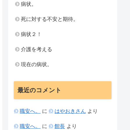
病状。
死に対する不安と期待。
病状２！
介護を考える
現在の病状。
最近のコメント
職安へ。
に
はやおきさん
より
職安へ。
に
館長
より