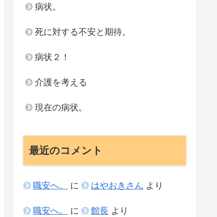
病状。
死に対する不安と期待。
病状２！
介護を考える
現在の病状。
最近のコメント
職安へ。
に
はやおきさん
より
職安へ。
に
館長
より