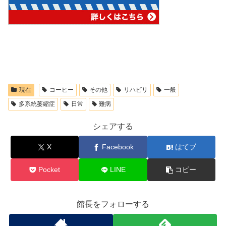
現在
コーヒー
その他
リハビリ
一般
多系統萎縮症
日常
難病
シェアする
X
Facebook
はてブ
Pocket
LINE
コピー
館長をフォローする