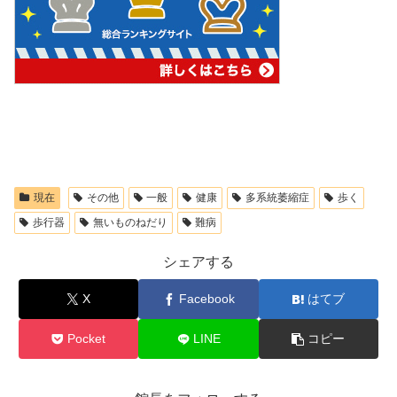
現在
その他
一般
健康
多系統萎縮症
歩く
歩行器
無いものねだり
難病
シェアする
X
Facebook
はてブ
Pocket
LINE
コピー