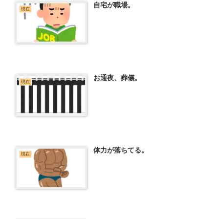
自宅が職場。
現在
お通夜、葬儀。
現在
体力が落ちてる。
現在