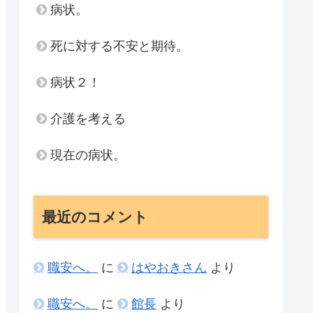
病状。
死に対する不安と期待。
病状２！
介護を考える
現在の病状。
最近のコメント
職安へ。
に
はやおきさん
より
職安へ。
に
館長
より