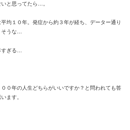
ないと思ってたら…。
は平均１０年。発症から約３年が経ち、データー通り
きそうな…
早すぎる…
１００年の人生どちらがいいですか？と問われても答
思います。