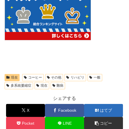
現在
コーヒー
その他
リハビリ
一般
多系統萎縮症
現在
難病
シェアする
X
Facebook
はてブ
Pocket
LINE
コピー