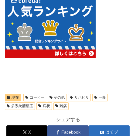
現在
コーヒー
その他
リハビリ
一般
多系統萎縮症
病状
難病
シェアする
X
Facebook
はてブ