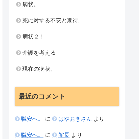
病状。
死に対する不安と期待。
病状２！
介護を考える
現在の病状。
最近のコメント
職安へ。
に
はやおきさん
より
職安へ。
に
館長
より