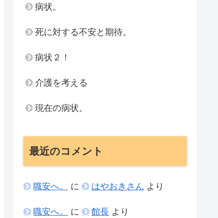
病状。
死に対する不安と期待。
病状２！
介護を考える
現在の病状。
最近のコメント
職安へ。
に
はやおきさん
より
職安へ。
に
館長
より