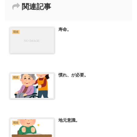
関連記事
寿命。
現在
慣れ、が必要。
現在
地元意識。
現在