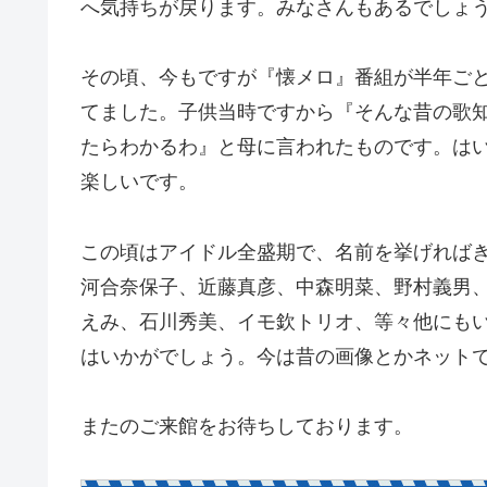
へ気持ちが戻ります。みなさんもあるでしょ
その頃、今もですが『懐メロ』番組が半年ご
てました。子供当時ですから『そんな昔の歌
たらわかるわ』と母に言われたものです。は
楽しいです。
この頃はアイドル全盛期で、名前を挙げれば
河合奈保子、近藤真彦、中森明菜、野村義男
えみ、石川秀美、イモ欽トリオ、等々他にも
はいかがでしょう。今は昔の画像とかネット
またのご来館をお待ちしております。