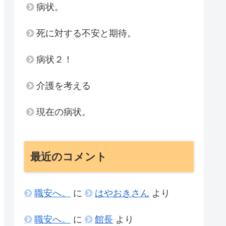
病状。
死に対する不安と期待。
病状２！
介護を考える
現在の病状。
最近のコメント
職安へ。
に
はやおきさん
より
職安へ。
に
館長
より