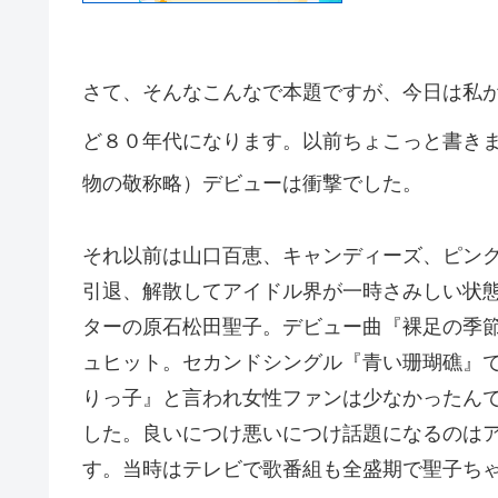
さて、そんなこんなで本題ですが、今日は私
ど８０年代になります。以前ちょこっと書き
物の敬称略）デビューは衝撃でした。
それ以前は山口百恵、キャンディーズ、ピン
引退、解散してアイドル界が一時さみしい状
ターの原石松田聖子。デビュー曲『裸足の季
ュヒット。セカンドシングル『青い珊瑚礁』
りっ子』と言われ女性ファンは少なかったん
した。良いにつけ悪いにつけ話題になるのは
す。当時はテレビで歌番組も全盛期で聖子ち