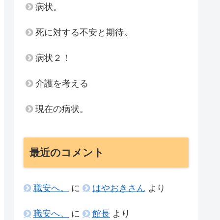
病状。
死に対する不安と期待。
病状２！
介護を考える
現在の病状。
最近のコメント
職安へ。
に
はやおきさん
より
職安へ。
に
館長
より