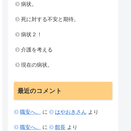
病状。
死に対する不安と期待。
病状２！
介護を考える
現在の病状。
最近のコメント
職安へ。
に
はやおきさん
より
職安へ。
に
館長
より