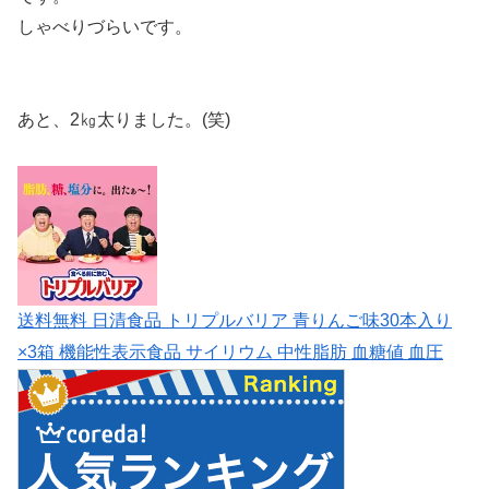
しゃべりづらいです。
あと、2㎏太りました。(笑)
送料無料 日清食品 トリプルバリア 青りんご味30本入り
×3箱 機能性表示食品 サイリウム 中性脂肪 血糖値 血圧