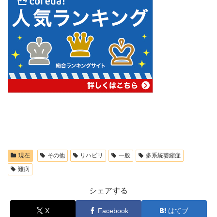
現在
その他
リハビリ
一般
多系統萎縮症
難病
シェアする
X
Facebook
はてブ