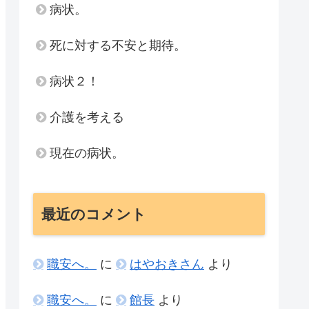
病状。
死に対する不安と期待。
病状２！
介護を考える
現在の病状。
最近のコメント
職安へ。
に
はやおきさん
より
職安へ。
に
館長
より