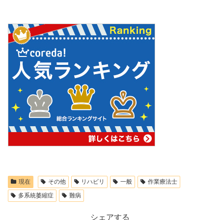
現在
その他
リハビリ
一般
作業療法士
多系統萎縮症
難病
シェアする