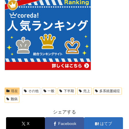
現在
その他
一般
下半期
売上
多系統萎縮症
難病
シェアする
X
Facebook
はてブ