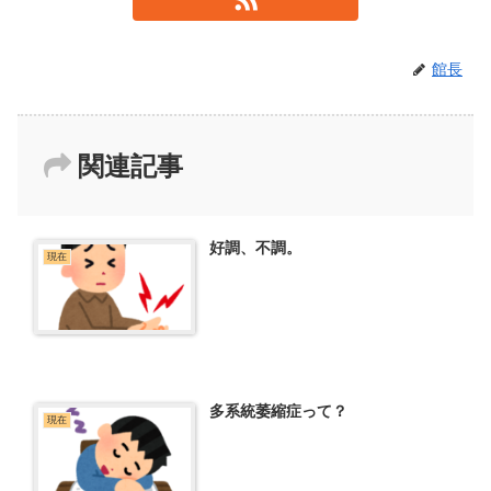
館長
関連記事
好調、不調。
現在
多系統萎縮症って？
現在