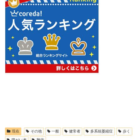
現在
その他
一般
健常者
多系統萎縮症
歩く
障がい者
難病